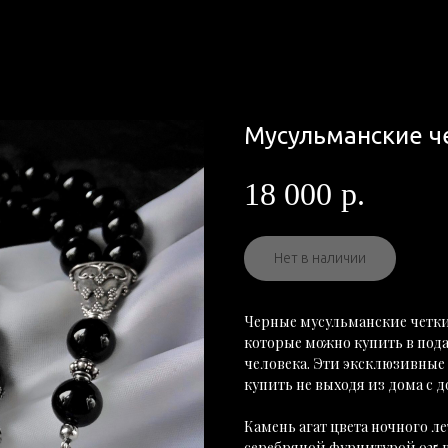
Мусульманские ч
18 000
р.
Нет в наличии
Черные мусульманские четки 
которые можно купить в под
человека. Эти эксклюзивные
купить не выходя из дома с д
Камень агат цвета ночного ле
серебряной фурнитурой 925 п