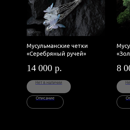
Мусульманские четки
Мусу
«Серебряный ручей»
«Зол
14 000
р.
8 0
Нет в наличии
Не
Описание
О