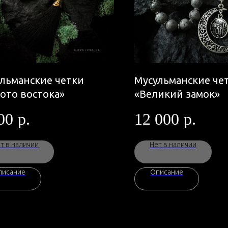
льманские четки
Мусульманские че
ото востока»
«Великий замок»
00
р.
12 000
р.
т в наличии
Нет в наличии
писание
Описание