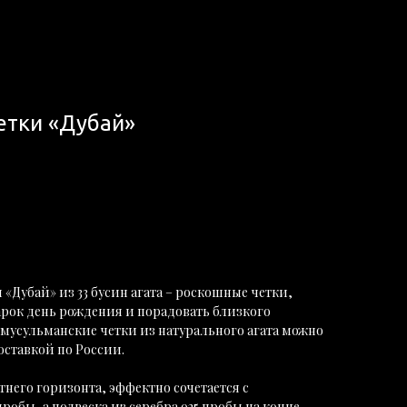
етки «Дубай»
«Дубай» из 33 бусин агата – роскошные четки,
арок день рождения и порадовать близкого
 мусульманские четки из натурального агата можно
оставкой по России.
тнего горизонта, эффектно сочетается с
робы, а подвеска из серебра 925 пробы на конце