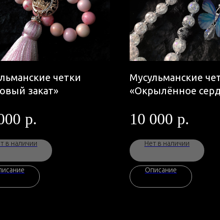
льманские четки
Мусульманские че
овый закат»
«Окрылённое сер
000
р.
10 000
р.
т в наличии
Нет в наличии
писание
Описание