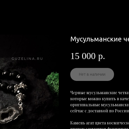
Мусульманские ч
15 000
р.
Нет в наличии
Черные мусульманские четки 
которые можно купить в каче
оригинальные мусульманские
сейчас с доставкой по России
Камень агат цвета космичес
цветом элементов фурнитуры,