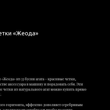
етки «Жеода»
«Жеода» из 33 бусин агата – красивые четки,
стве аксессуара в машину и порадовать себя. Эти
 четки из натурального агат можно купить прямо
.
кого горизонта, эффектно дополняет серебряным
 а подвеска из серебра 925 пробы на конце