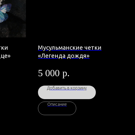
тки
Мусульманские четки
дце»
«Легенда дождя»
5 000
р.
Добавить в корзину
Описание