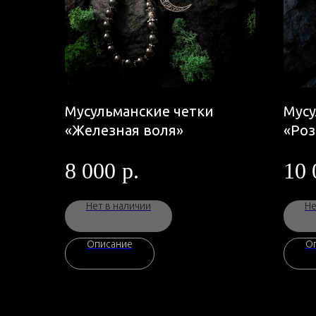
Мусульманские четки
Мусу
«Железная воля»
«Роз
8 000
р.
10 
Нет в наличии
Не
Описание
О