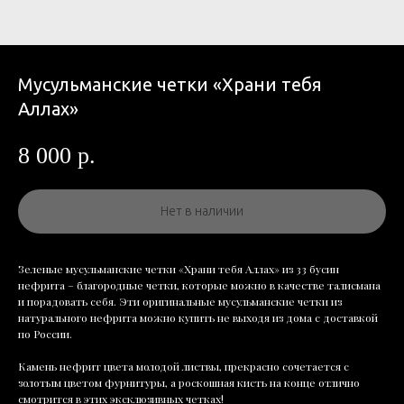
Мусульманские четки «Храни тебя
Аллах»
8 000
р.
Нет в наличии
Зеленые мусульманские четки «Храни тебя Аллах» из 33 бусин
нефрита – благородные четки, которые можно в качестве талисмана
и порадовать себя. Эти оригинальные мусульманские четки из
натурального нефрита можно купить не выходя из дома с доставкой
по России.
Камень нефрит цвета молодой листвы, прекрасно сочетается с
золотым цветом фурнитуры, а роскошная кисть на конце отлично
смотрится в этих эксклюзивных четках!